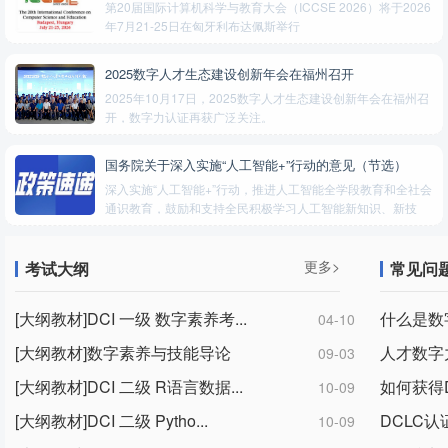
第20届国际计算机科学与教育大会（ICCSE 2026）将于2026
年7月21-25日在匈牙利布达佩斯举行
2025数字人才生态建设创新年会在福州召开
2025年10月17日，2025数字人才生态建设创新年会在福州召
开，数字力认证再获广泛关注。
国务院关于深入实施“人工智能+”行动的意见（节选）
深入实施“人工智能+”行动，推进人工智能全学段教育和全社会
通识教育，鼓励和支持全民积极学习人工智能新知识、新技
术，推动人工智能与经济社会各行业各领域广泛深度融合。
更多>
考试大纲
常见问
[大纲教材]DCI 一级 数字素养考...
什么是数
04-10
[大纲教材]数字素养与技能导论
人才数字
09-03
[大纲教材]DCI 二级 R语言数据...
如何获得
10-09
[大纲教材]DCI 二级 Pytho...
DCLC
10-09