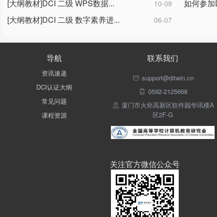
[大纲教材]DCI 二级 WPS数据...
如何参加D
10-09
[大纲教材]DCI 二级 数字素养进...
06-07
导航
联系我们
资讯速递
support@ditwin.cn
DCI认证大纲
0592-2125668
常见问题
厦门市火炬高新区软件园华讯楼A
区2F-G
课程资源
关注官方微信公众号