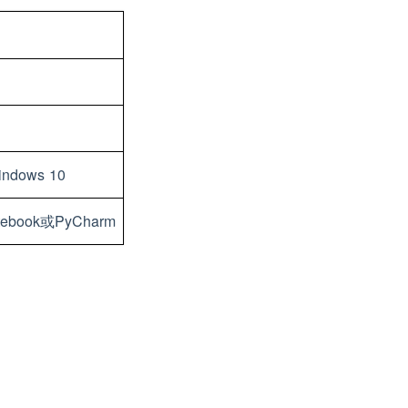
dows 10
ebook或PyCharm