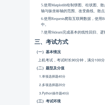
5.
使用Matplotlib绘制饼图、柱
轴与纵坐标轴的范围、改变曲线、散点
6.
使用Requests爬取互联网数据，使用
中。
7.
使用Sklearn完成基本的线性回归
三、
考试
方式
（
一
）
基本情况
上机考试，考试时长90分钟，满分100
（
二
）题型及分值
1.单项选择题40分
2.多项选择题20分
3.Python操作题40分
（三）
考试
环境