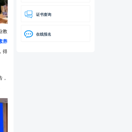
证书查询
业教
在线报名
素养
，得
告，
。