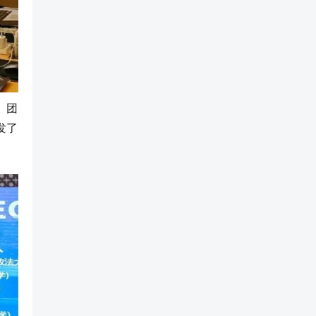
》团
发了